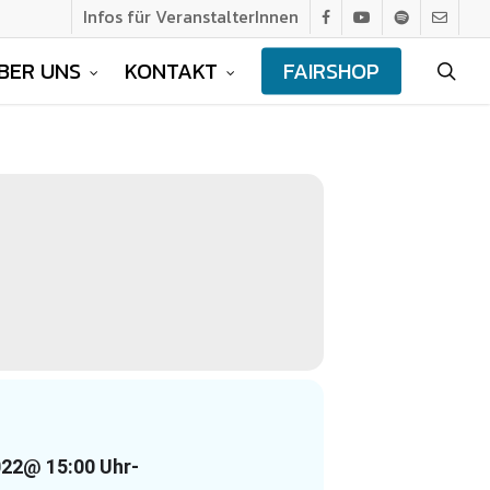
Infos für VeranstalterInnen
facebook
youtube
spotify
email
BER UNS
KONTAKT
FAIRSHOP
sea
022
@ 15:00 Uhr
-