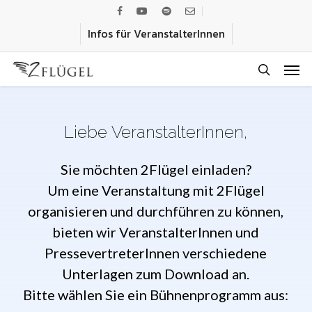
Skip
facebook
youtube
spotify
email
to
Infos für VeranstalterInnen
main
Men
content
search
Liebe
VeranstalterInnen,
Sie möchten 2Flügel einladen?
Um eine Veranstaltung mit 2Flügel
organisieren und durchführen zu können,
bieten wir VeranstalterInnen und
PressevertreterInnen verschiedene
Unterlagen zum Download an.
Bitte wählen Sie ein Bühnenprogramm aus: