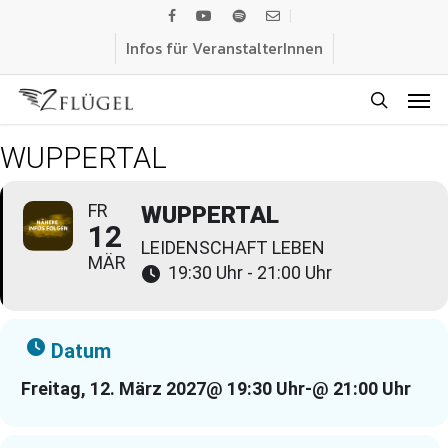
Skip
facebook
youtube
spotify
email
to
Infos für VeranstalterInnen
main
Men
content
search
WUPPERTAL
FR
WUPPERTAL
12
LEIDENSCHAFT LEBEN
MÄR
19:30 Uhr - 21:00 Uhr
Datum
Freitag, 12. März 2027
@ 19:30 Uhr
-
@ 21:00 Uhr