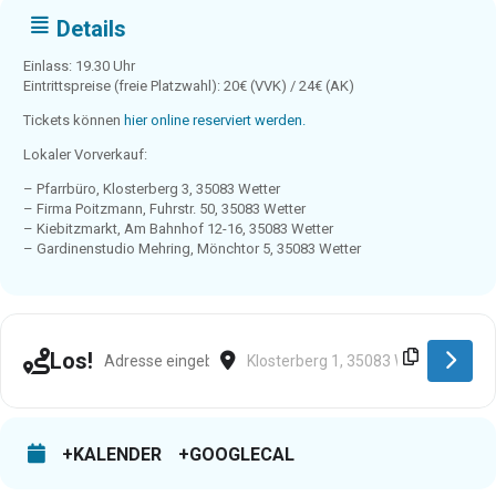
Details
Einlass: 19.30 Uhr
Eintrittspreise (freie Platzwahl): 20€ (VVK) / 24€ (AK)
Tickets können
hier online reserviert werden.
Lokaler Vorverkauf:
– Pfarrbüro, Klosterberg 3, 35083 Wetter
– Firma Poitzmann, Fuhrstr. 50, 35083 Wetter
– Kiebitzmarkt, Am Bahnhof 12-16, 35083 Wetter
– Gardinenstudio Mehring, Mönchtor 5, 35083 Wetter
Address - Wetter (Hessen) [9vy1dYdfA]
Destination Address - Wetter (Hesse
Los!
+KALENDER
+GOOGLECAL