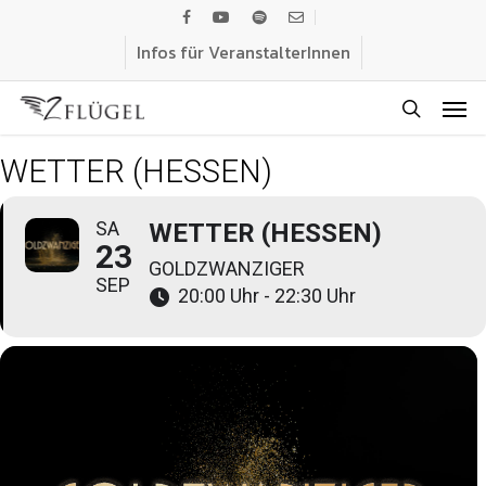
Skip
facebook
youtube
spotify
email
to
Infos für VeranstalterInnen
main
Men
content
search
WETTER (HESSEN)
SA
WETTER (HESSEN)
23
GOLDZWANZIGER
SEP
20:00 Uhr - 22:30 Uhr