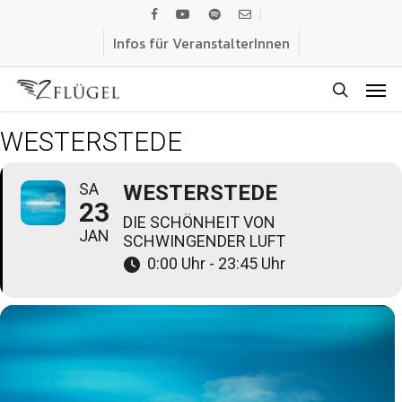
Skip
facebook
youtube
spotify
email
to
Infos für VeranstalterInnen
main
Men
content
search
WESTERSTEDE
SA
WESTERSTEDE
23
DIE SCHÖNHEIT VON
JAN
SCHWINGENDER LUFT
0:00 Uhr - 23:45 Uhr