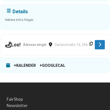
Details
Nähere Infos folgen.
Address - Westerstede [4vRAdtU2s]
Destination Address - Westerstede [V
Los!
+KALENDER
+GOOGLECAL
FairShop
Newsletter