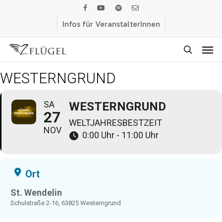
Skip
facebook
youtube
spotify
email
to
Infos für VeranstalterInnen
main
Men
content
search
WESTERNGRUND
SA
WESTERNGRUND
27
WELTJAHRESBESTZEIT
NOV
0:00 Uhr - 11:00 Uhr
Ort
St. Wendelin
Schulstraße 2-16, 63825 Westerngrund