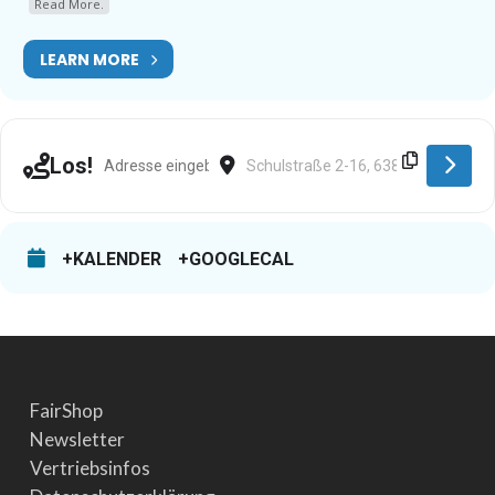
Read More.
LEARN MORE
Address - Westerngrund [po0JVE5hU]
Destination Address - Westerngrund
Los!
+KALENDER
+GOOGLECAL
FairShop
Newsletter
Vertriebsinfos