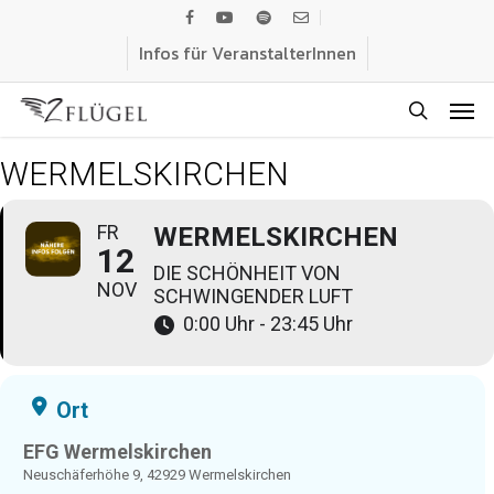
Skip
facebook
youtube
spotify
email
to
Infos für VeranstalterInnen
main
Men
content
search
WERMELSKIRCHEN
FR
WERMELSKIRCHEN
12
DIE SCHÖNHEIT VON
NOV
SCHWINGENDER LUFT
0:00 Uhr - 23:45 Uhr
Ort
EFG Wermelskirchen
Neuschäferhöhe 9, 42929 Wermelskirchen