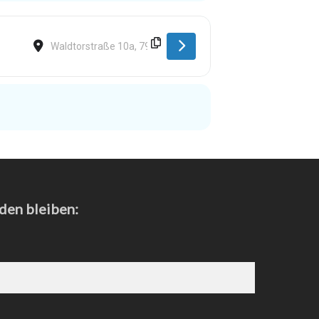
Destination Address - Waldshut [LEN3nMTQk]
den bleiben: