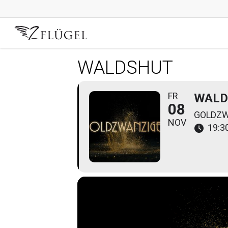
Skip
to
main
content
WALDSHUT
FR
WALD
08
GOLDZW
NOV
19:30