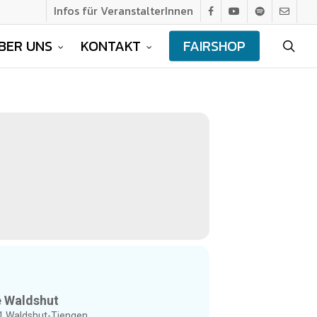
Infos für VeranstalterInnen
facebook
youtube
spotify
email
BER UNS
KONTAKT
FAIRSHOP
sea
 Waldshut
1 Waldshut-Tiengen