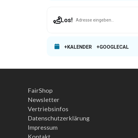
Address - Waldshut [jnWobyAy3]
Los!
+KALENDER
+GOOGLECAL
FairShop
Newsletter
Vertriebsinfos
Datenschutzerklärung
Impressum
Kontakt