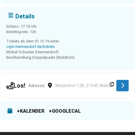
Details
Einlass: 17.15 Uhr
Eintrittspreis: 12€
Tickets ab dem 01.12.19 unter:
cvjm-hermesdorf.de/tickets
Möbel Schuster (Hermesdorf)
Buchhandlung Doppelpunkt (Waldbröl)
Address - Waldbröl *AUSVERKAUFT* [DfLP1U9WI]
Destination Address - Waldbröl *AUSVERKA
Los!
+KALENDER
+GOOGLECAL