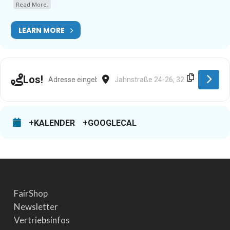
Read More.
LEARN MORE
Address - Steinheim (Westf.) [dvnCi3dgn]
Destination Address - Steinheim (Wes
Los!
+KALENDER
+GOOGLECAL
FairShop
Newsletter
Vertriebsinfos