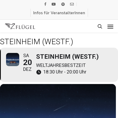
Skip
facebook
youtube
spotify
email
to
Infos für VeranstalterInnen
main
Men
content
search
STEINHEIM (WESTF.)
SA
STEINHEIM (WESTF.)
20
WELTJAHRESBESTZEIT
DEZ
18:30 Uhr - 20:00 Uhr