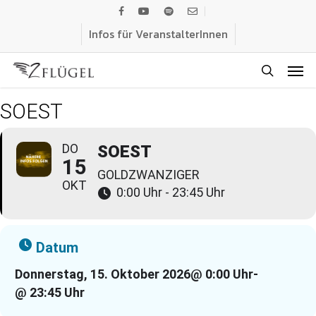
Skip
facebook
youtube
spotify
email
to
Infos für VeranstalterInnen
main
Men
content
search
SOEST
DO
SOEST
15
GOLDZWANZIGER
OKT
0:00 Uhr - 23:45 Uhr
Datum
Donnerstag, 15. Oktober 2026
@ 0:00 Uhr
-
@ 23:45 Uhr