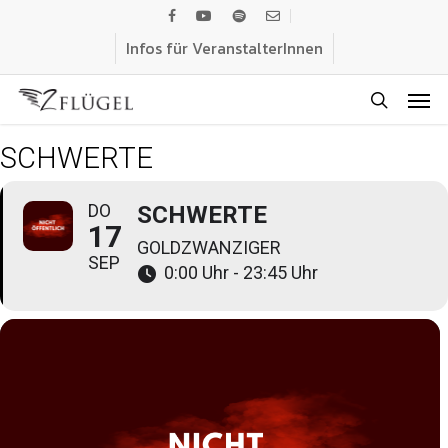
Skip
facebook
youtube
spotify
email
to
Infos für VeranstalterInnen
main
Men
content
search
SCHWERTE
DO
SCHWERTE
17
GOLDZWANZIGER
SEP
0:00 Uhr - 23:45 Uhr