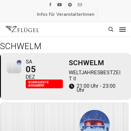
Skip
facebook
youtube
spotify
email
to
Infos für VeranstalterInnen
main
Men
content
search
SCHWELM
SA
SCHWELM
05
WELTJAHRESBESTZEI
DEZ
T II
KORRIGIERTE
21:00 Uhr - 23:00
ANGABEN!
Uhr