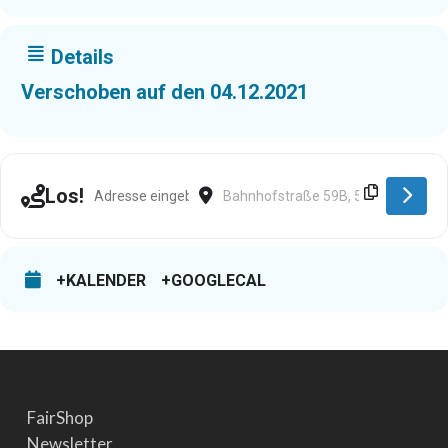
Details
Verschoben auf den 04.12.2021
Address - Schwelm [WKdIrNnug]
Destination Address - Schwelm [4h
Los!
+KALENDER
+GOOGLECAL
FairShop
Newsletter