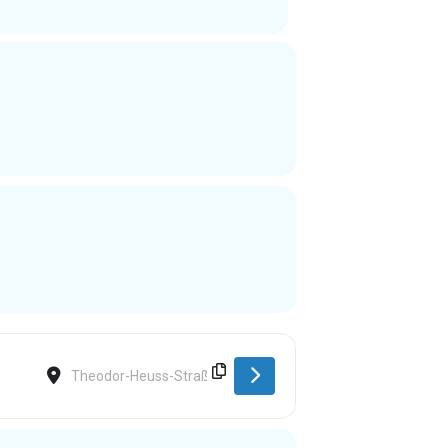
Destination Address - Schwaigern [UJ9f89GFr]