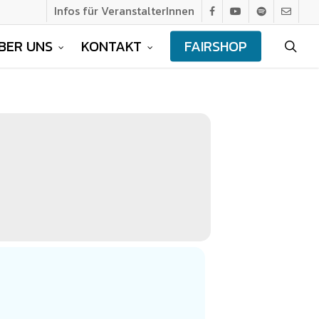
Infos für VeranstalterInnen
facebook
youtube
spotify
email
BER UNS
KONTAKT
FAIRSHOP
sea