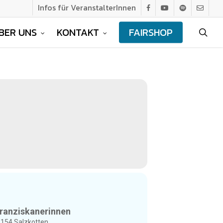
Infos für VeranstalterInnen
facebook
youtube
spotify
email
BER UNS
KONTAKT
FAIRSHOP
sea
Franziskanerinnen
3154 Salzkotten.