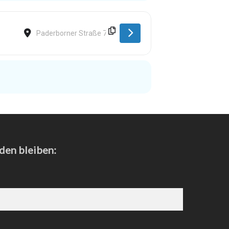
Destination Address - Salzkotten [qydJ2GIWm]
den bleiben: