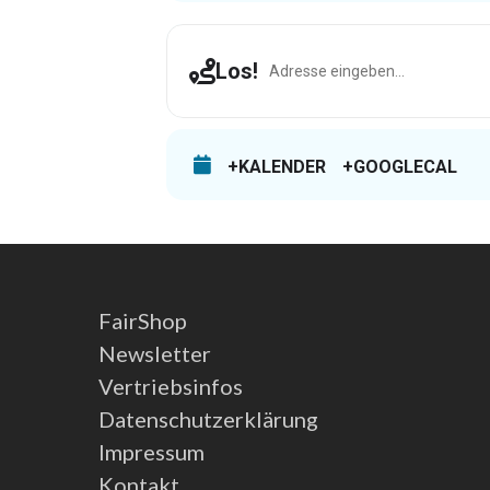
Address - Salzkotten [kl8HhePU8]
Los!
+KALENDER
+GOOGLECAL
FairShop
Newsletter
Vertriebsinfos
Datenschutzerklärung
Impressum
Kontakt