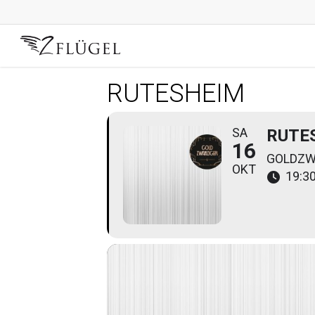
Skip
to
main
content
RUTESHEIM
SA
RUTE
16
GOLDZW
OKT
19:30