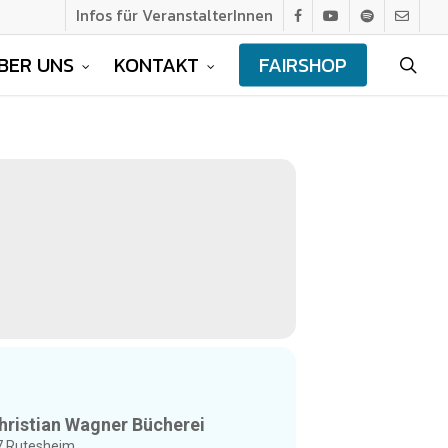
Infos für VeranstalterInnen
facebook
youtube
spotify
email
BER UNS
KONTAKT
FAIRSHOP
sea
Christian Wagner Bücherei
77 Rutesheim