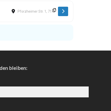
Destination Address - Rutesheim [Y7c8ib7ta]
den bleiben: