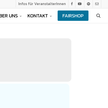
Infos für VeranstalterInnen
facebook
youtube
spotify
email
BER UNS
KONTAKT
FAIRSHOP
sea