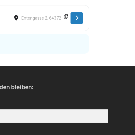
Destination Address - Ober-Ramstadt [jbBFyb1F3]
den bleiben: