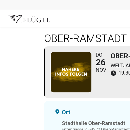
Skip
to
main
content
OBER-RAMSTADT
DO
OBER
26
WELTJA
NOV
19:30
Ort
Stadthalle Ober-Ramstadt
Entengasse 2, 64372 Ober-Ramstadt