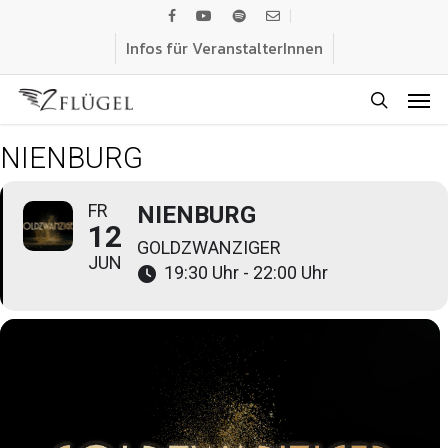
Skip
facebook
youtube
spotify
email
to
Infos für VeranstalterInnen
main
Men
content
search
NIENBURG
FR
NIENBURG
12
GOLDZWANZIGER
JUN
19:30 Uhr - 22:00 Uhr