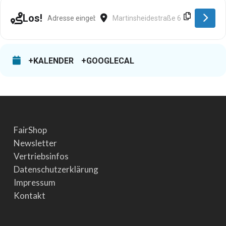
Address - Nienburg [zs4wovGEW]
Destination Address - Nienburg [Ep3
Los!
+KALENDER
+GOOGLECAL
FairShop
Newsletter
Vertriebsinfos
Datenschutzerklärung
Impressum
Kontakt