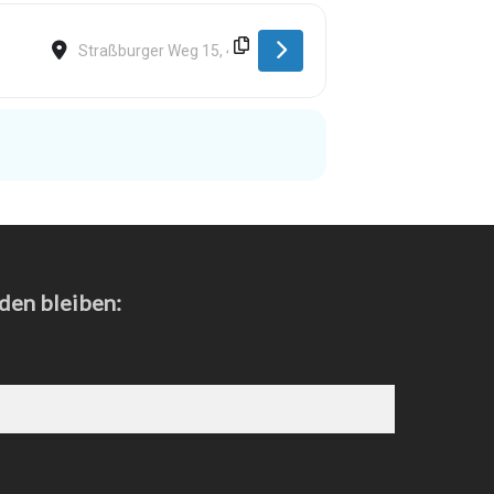
Destination Address - Münster [4c4XYqeES]
den bleiben: