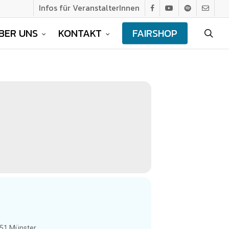
Infos für VeranstalterInnen
facebook
youtube
spotify
email
BER UNS
KONTAKT
FAIRSHOP
sea
151 Münster