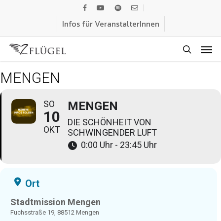
Skip
facebook
youtube
spotify
email
to
Infos für VeranstalterInnen
main
Men
content
search
MENGEN
SO
MENGEN
10
DIE SCHÖNHEIT VON
OKT
SCHWINGENDER LUFT
0:00 Uhr - 23:45 Uhr
Ort
Stadtmission Mengen
Fuchsstraße 19, 88512 Mengen