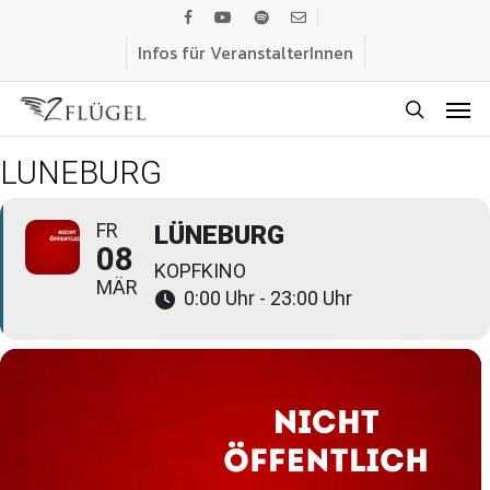
Skip
facebook
youtube
spotify
email
to
Infos für VeranstalterInnen
main
Men
content
search
LÜNEBURG
FR
LÜNEBURG
08
KOPFKINO
MÄR
0:00 Uhr - 23:00 Uhr