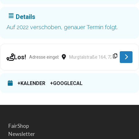
Details
Auf 2022 verschoben, genauer Termin folgt.
Address - Klosterreichenbach [fzWVS62RP]
Destination Address - Klosterreiche
Los!
+KALENDER
+GOOGLECAL
FairShop
Newsletter