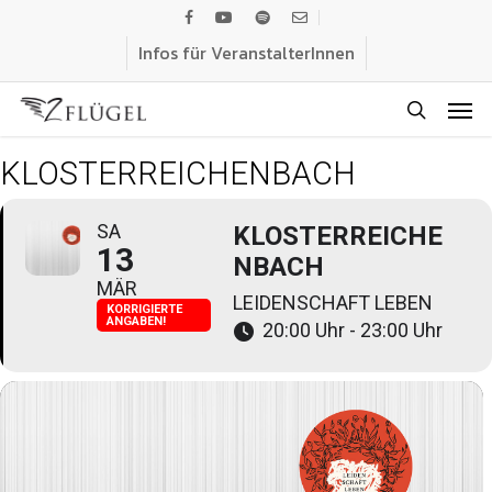
Skip
facebook
youtube
spotify
email
to
Infos für VeranstalterInnen
main
Men
content
search
KLOSTERREICHENBACH
SA
KLOSTERREICHE
13
NBACH
MÄR
LEIDENSCHAFT LEBEN
KORRIGIERTE
ANGABEN!
20:00 Uhr - 23:00 Uhr