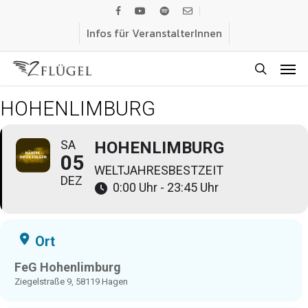
Skip
facebook
youtube
spotify
email
to
Infos für VeranstalterInnen
main
Men
content
search
HOHENLIMBURG
SA
HOHENLIMBURG
05
WELTJAHRESBESTZEIT
DEZ
0:00 Uhr - 23:45 Uhr
Ort
FeG Hohenlimburg
Ziegelstraße 9, 58119 Hagen