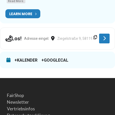
Read More.
LEARN MORE
Address - Hohenlimburg [mQkTHbCNf]
Destination Address - Hohenlimburg
Los!
+KALENDER
+GOOGLECAL
FairShop
Newsletter
Vertriebsinfos