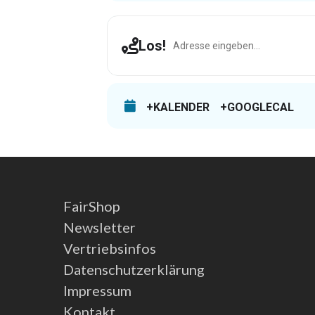
Address - Hoerstgen [QVz8iIDWt]
Los!
+KALENDER
+GOOGLECAL
FairShop
Newsletter
Vertriebsinfos
Datenschutzerklärung
Impressum
Kontakt