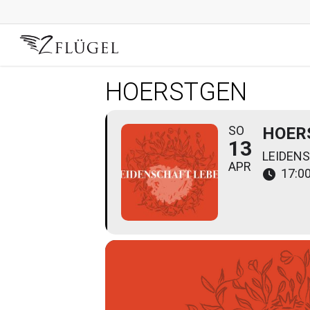
Skip
to
main
content
HOERSTGEN
SO
HOER
13
LEIDEN
APR
17:00