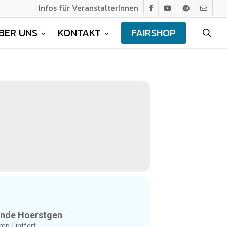
Infos für VeranstalterInnen
facebook
youtube
spotify
email
BER UNS
KONTAKT
FAIRSHOP
sea
inde Hoerstgen
amp-Lintfort