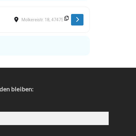
Destination Address - Hoerstgen [57aKD8Fbl]
den bleiben: