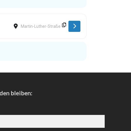
Destination Address - Hasbergen [KHAv40VPk]
den bleiben: