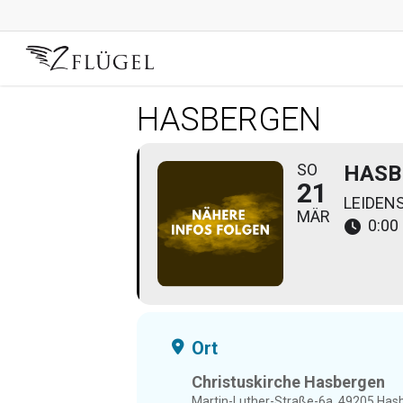
Skip
to
main
content
HASBERGEN
SO
HASB
21
LEIDEN
MÄR
0:00 
Ort
Christuskirche Hasbergen
Martin-Luther-Straße-6a, 49205 Has