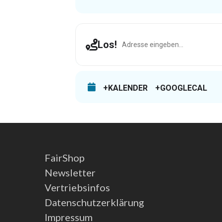
Address - Hasbergen [eCaTDs8KK
Los!
+KALENDER
+GOOGLECAL
FairShop
Newsletter
Vertriebsinfos
Datenschutzerklärung
Impressum