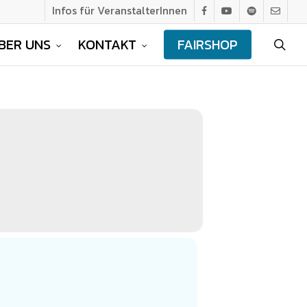
Infos für VeranstalterInnen
facebook
youtube
spotify
email
BER UNS
KONTAKT
FAIRSHOP
sea