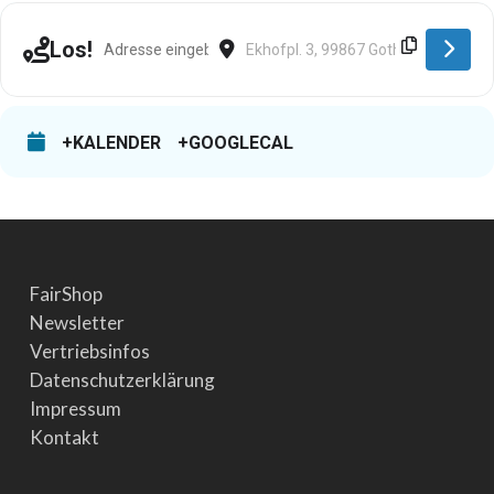
Address - Gotha [PKAsuELLU]
Destination Address - Gotha [4Y4vdL
Los!
+KALENDER
+GOOGLECAL
FairShop
Newsletter
Vertriebsinfos
Datenschutzerklärung
Impressum
Kontakt