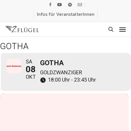
Skip
facebook
youtube
spotify
email
to
Infos für VeranstalterInnen
main
Men
content
search
GOTHA
SA
GOTHA
08
GOLDZWANZIGER
OKT
18:00 Uhr - 23:45 Uhr