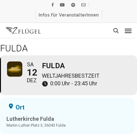
Skip
facebook
youtube
spotify
email
to
Infos für VeranstalterInnen
main
Men
content
search
FULDA
SA
FULDA
12
WELTJAHRESBESTZEIT
DEZ
0:00 Uhr - 23:45 Uhr
Ort
Lutherkirche Fulda
Martin-Luther-Platz 3, 36043 Fulda