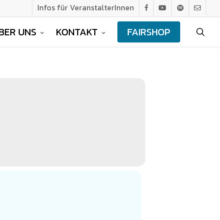
Infos für VeranstalterInnen
facebook
youtube
spotify
email
BER UNS
KONTAKT
FAIRSHOP
sea