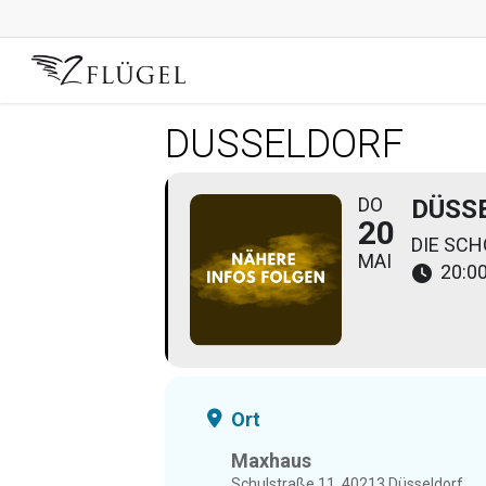
Skip
to
main
content
DÜSSELDORF
DO
DÜSS
20
DIE SC
MAI
20:00
Ort
Maxhaus
Schulstraße 11, 40213 Düsseldorf