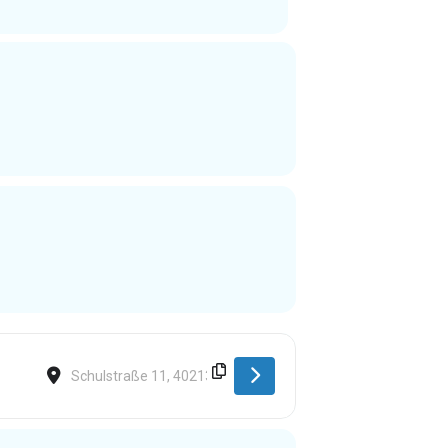
Destination Address - Düsseldorf [RxtgSOLpr]