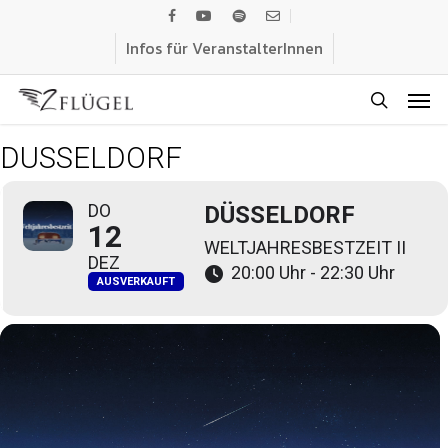
Skip
facebook
youtube
spotify
email
to
Infos für VeranstalterInnen
main
Men
content
search
DÜSSELDORF
DO
DÜSSELDORF
12
WELTJAHRESBESTZEIT II
DEZ
20:00 Uhr - 22:30 Uhr
AUSVERKAUFT