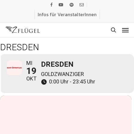
Skip
facebook
youtube
spotify
email
to
Infos für VeranstalterInnen
main
Men
content
search
DRESDEN
MI
DRESDEN
19
GOLDZWANZIGER
OKT
0:00 Uhr - 23:45 Uhr