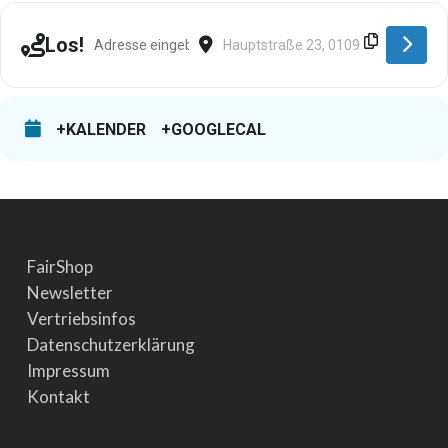
Address - Dresden [FbTU5Ltoe]
Destination Address - Dresden [Vxn
Los!
+KALENDER
+GOOGLECAL
FairShop
Newsletter
Vertriebsinfos
Datenschutzerklärung
Impressum
Kontakt