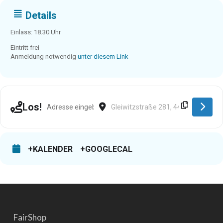
Details
Einlass: 18.30 Uhr
Eintritt frei
Anmeldung notwendig
unter diesem Link
Address - Dortmund [T4rEaMEf1]
Destination Address - Dortmund [ko
Los!
+KALENDER
+GOOGLECAL
FairShop