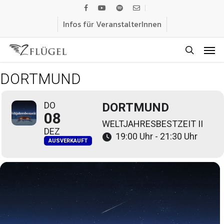
Skip
facebook
youtube
spotify
email
to
Infos für VeranstalterInnen
main
Men
content
search
DORTMUND
DO
DORTMUND
08
WELTJAHRESBESTZEIT II
DEZ
19:00 Uhr - 21:30 Uhr
AUSVERKAUFT