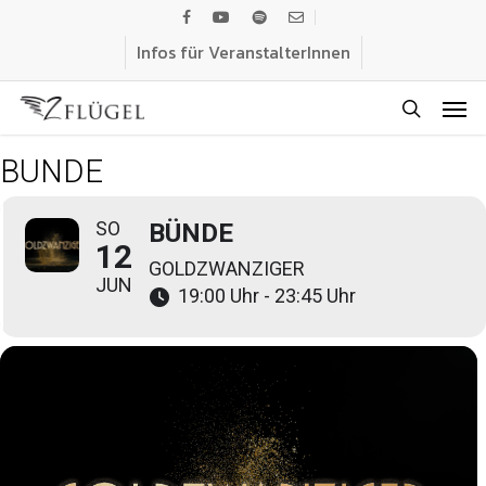
Skip
facebook
youtube
spotify
email
to
Infos für VeranstalterInnen
main
Men
content
search
BÜNDE
SO
BÜNDE
12
GOLDZWANZIGER
JUN
19:00 Uhr - 23:45 Uhr