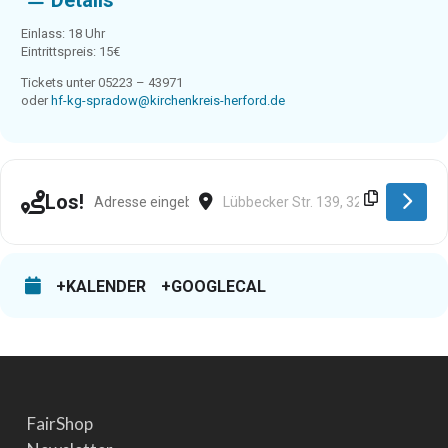
Details
Einlass: 18 Uhr
Eintrittspreis: 15€
Tickets unter 05223 – 43971
oder
hf-kg-spradow@kirchenkreis-herford.de
Address - Bünde [PzYIf3VrD]
Destination Address - Bünde [SczAcK
Los!
+KALENDER
+GOOGLECAL
FairShop