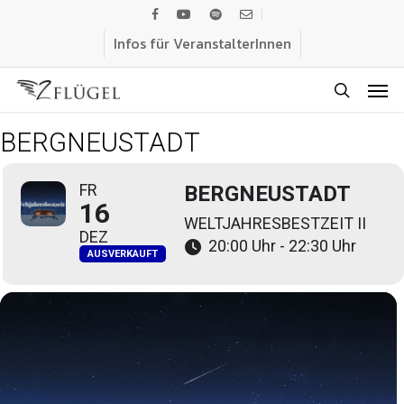
Skip
facebook
youtube
spotify
email
to
Infos für VeranstalterInnen
main
Men
content
search
BERGNEUSTADT
FR
BERGNEUSTADT
16
WELTJAHRESBESTZEIT II
DEZ
20:00 Uhr - 22:30 Uhr
AUSVERKAUFT