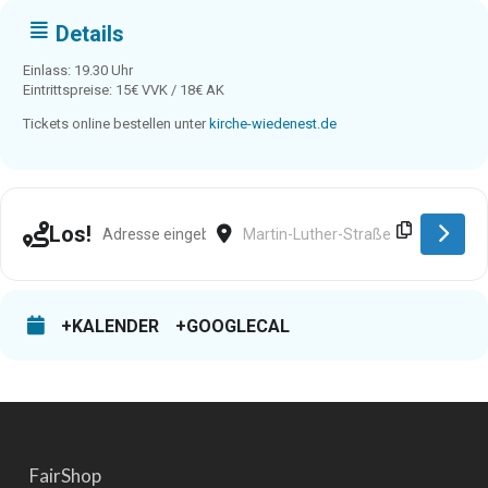
Details
Einlass: 19.30 Uhr
Eintrittspreise: 15€ VVK / 18€ AK
Tickets online bestellen unter
kirche-wiedenest.de
Address - Bergneustadt [XX6Rx0CkQ]
Destination Address - Bergneustadt
Los!
+KALENDER
+GOOGLECAL
FairShop