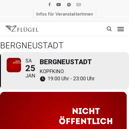
Skip
facebook
youtube
spotify
email
to
Infos für VeranstalterInnen
main
Men
content
search
BERGNEUSTADT
SA
BERGNEUSTADT
25
KOPFKINO
JAN
19:00 Uhr - 23:00 Uhr