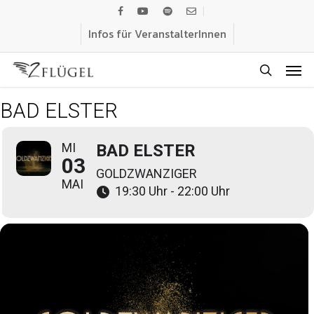
Skip
facebook
youtube
spotify
email
to
Infos für VeranstalterInnen
main
Men
content
search
BAD ELSTER
MI
BAD ELSTER
03
GOLDZWANZIGER
MAI
19:30 Uhr - 22:00 Uhr