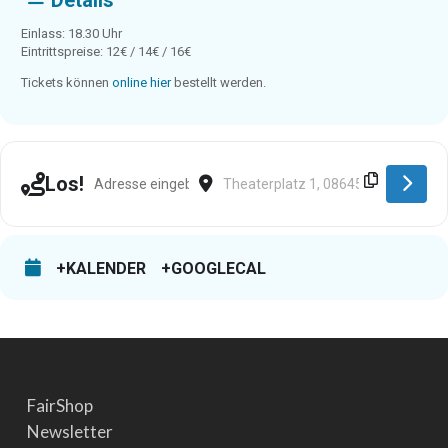
Details
Einlass: 18.30 Uhr
Eintrittspreise: 12€ / 14€ / 16€
Tickets können
online hier
bestellt werden.
Address - Bad Elster [cnkt6hCL1]
Destination Address - Bad Elster [QpT
Los!
+KALENDER
+GOOGLECAL
FairShop
Newsletter