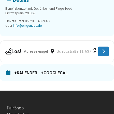
Details
Benefizkonzert mit Getränken und Fingerfood
Eintrittspreis: 29,80€
Tickets unter 06023 – 4059027
oder
info@eingenuss.de
Address - Alzenau [pbUleyOdQ]
Destination Address - Alzenau [7t6io
Los!
+KALENDER
+GOOGLECAL
FairShop