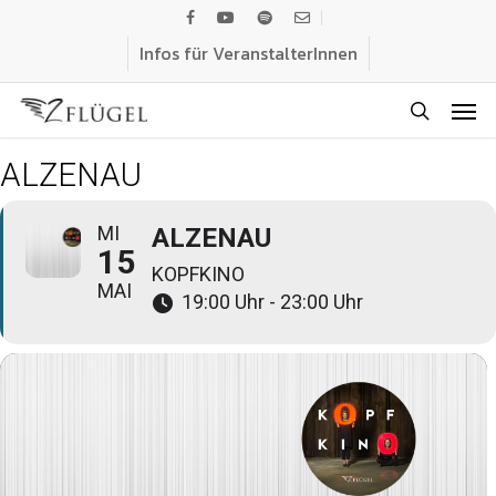
Skip
facebook
youtube
spotify
email
to
Infos für VeranstalterInnen
main
Men
content
search
ALZENAU
MI
ALZENAU
15
KOPFKINO
MAI
19:00 Uhr - 23:00 Uhr