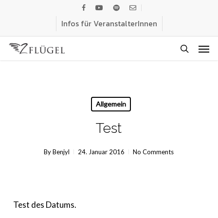
Skip
facebook
youtube
spotify
email
to
Infos für VeranstalterInnen
main
Men
content
search
Allgemein
Test
By
Benjyl
24. Januar 2016
No Comments
Test des Datums.