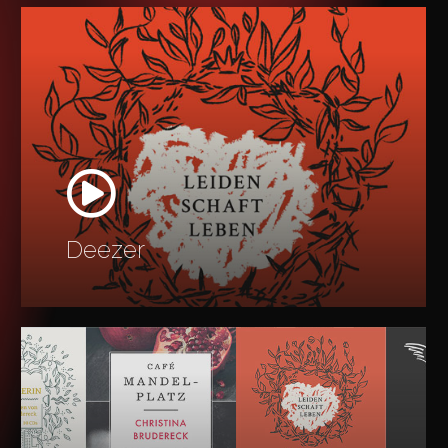
Learn
more
Deezer
Learn
more