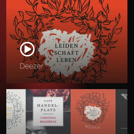
more
Deezer
Learn
more