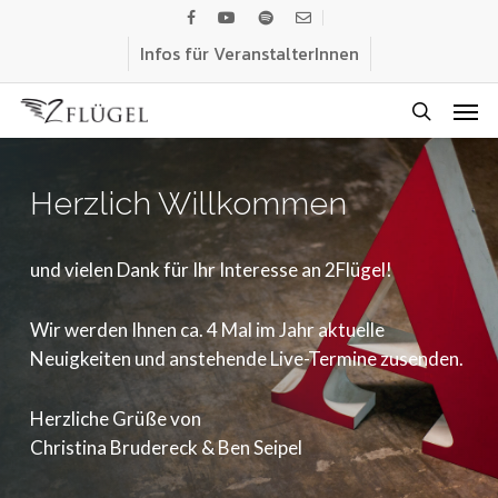
Skip
facebook
youtube
spotify
email
to
Infos für VeranstalterInnen
main
Men
content
search
Herzlich Willkommen
und vielen Dank für Ihr Interesse an 2Flügel!
Wir werden Ihnen ca. 4 Mal im Jahr aktuelle
Neuigkeiten und anstehende Live-Termine zusenden.
Herzliche Grüße von
Christina Brudereck & Ben Seipel