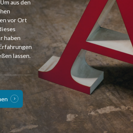
 Um aus den
chen
en vor Ort
dieses
ir haben
 Erfahrungen
eßen lassen.
nen