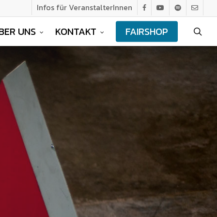
Infos für VeranstalterInnen
facebook
youtube
spotify
email
BER UNS
KONTAKT
FAIRSHOP
sea