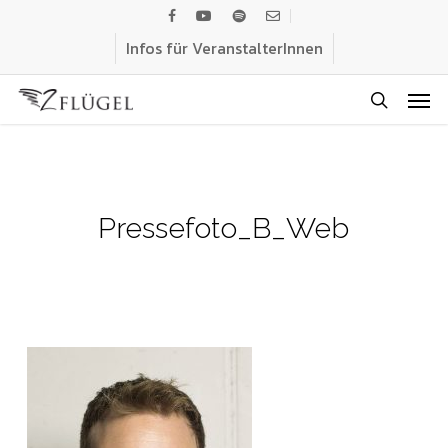
Skip
facebook
youtube
spotify
email
to
Infos für VeranstalterInnen
main
Men
content
search
Pressefoto_B_Web