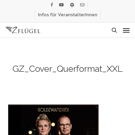
Skip
facebook
youtube
spotify
email
to
Infos für VeranstalterInnen
main
Men
content
search
GZ_Cover_Querformat_XXL