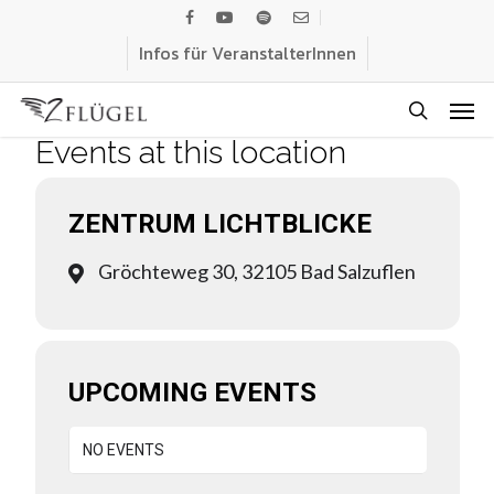
Skip
facebook
youtube
spotify
email
to
Infos für VeranstalterInnen
main
Men
content
search
Events at this location
ZENTRUM LICHTBLICKE
Gröchteweg 30, 32105 Bad Salzuflen
UPCOMING EVENTS
NO EVENTS