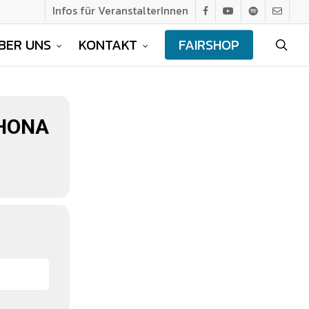
Infos für VeranstalterInnen
facebook
youtube
spotify
email
BER UNS
KONTAKT
FAIRSHOP
sea
CHONA