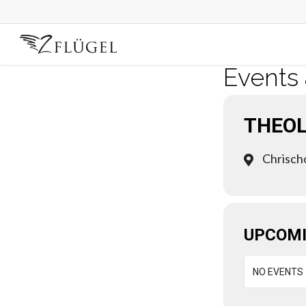
Skip
to
main
content
Events 
THEOL
Chrisch
UPCOMI
NO EVENTS