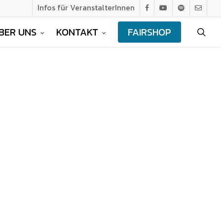
Infos für VeranstalterInnen
facebook
youtube
spotify
email
BER UNS
KONTAKT
FAIRSHOP
sea