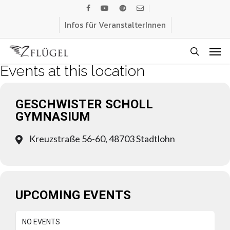
Skip
facebook
youtube
spotify
email
to
Infos für VeranstalterInnen
main
Men
content
search
Events at this location
GESCHWISTER SCHOLL
GYMNASIUM
Kreuzstraße 56-60, 48703 Stadtlohn
UPCOMING EVENTS
NO EVENTS