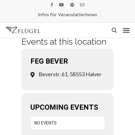
Skip
facebook
youtube
spotify
email
to
Infos für VeranstalterInnen
main
Men
content
search
Events at this location
FEG BEVER
Beverstr. 61, 58553 Halver
UPCOMING EVENTS
NO EVENTS