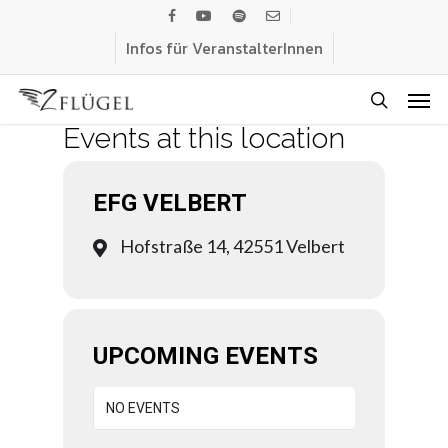
Skip
facebook
youtube
spotify
email
to
Infos für VeranstalterInnen
main
Men
content
search
Events at this location
EFG VELBERT
Hofstraße 14, 42551 Velbert
UPCOMING EVENTS
NO EVENTS