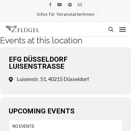
Skip
facebook
youtube
spotify
email
to
Infos für VeranstalterInnen
main
Men
content
search
Events at this location
EFG DÜSSELDORF
LUISENSTRASSE
Luisenstr. 51, 40215 Düsseldorf
UPCOMING EVENTS
NO EVENTS